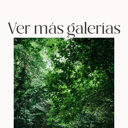
mensaj
Nos encantaría saber de u
para contactar con noso
una reunión, o para rese