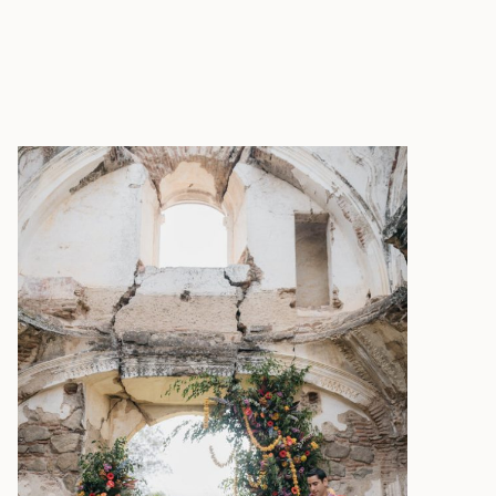
e
sted. Rellene el siguiente formulario
tros con preguntas, si desea programar
rvar con nosotros para su boda.