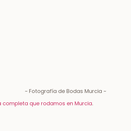
Dustin y Lisa
Viena, Austria
Envíeno