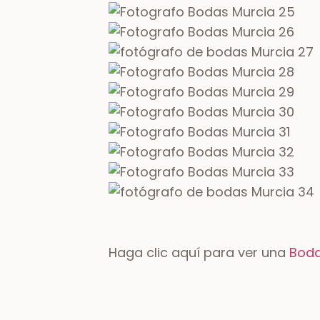
Daniel Y Sonya
Lago de Atitlán, Guatemala
ACERCA DE