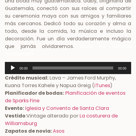
una boda muy guatemalteca. Gaby, originaria de
Guatemala, conectó con sus raíces al compartir
su ceremonia maya con sus amigos y familiares
más cercanos. Dedicó todo su corazón y alma a
todo, desde la comida, la música e incluso la
decoración. Fue un día verdaderamente mágico
que jamás olvidaremos.
Boda en Antigua
Guatemala
Reproductor
00:00
00:00
de
Crédito musical:
Lava – James Ford Murphy,
audio
Kuana Torres Kahele y Napua Greig (
iTunes
)
Planificador de bodas:
Planificación de eventos
de Sparks Fine
Evento:
Iglesia y Convento de Santa Clara
Vestido
:Vintage alterado por
La costurera de
Williamsburg
Zapatos de novia:
Asos